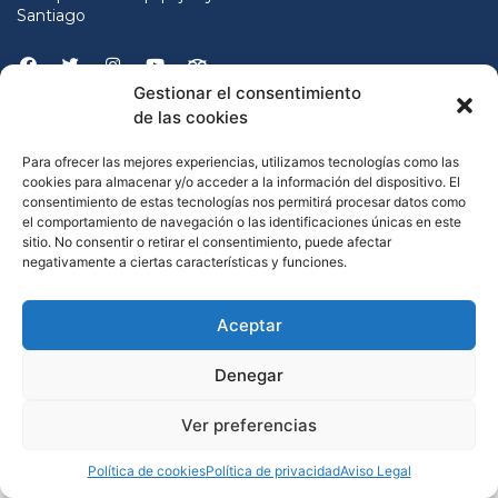
Santiago
Gestionar el consentimiento
(34) 610 798 138
de las cookies
contacto@caminofacil.net
Para ofrecer las mejores experiencias, utilizamos tecnologías como las
cookies para almacenar y/o acceder a la información del dispositivo. El
consentimiento de estas tecnologías nos permitirá procesar datos como
el comportamiento de navegación o las identificaciones únicas en este
sitio. No consentir o retirar el consentimiento, puede afectar
negativamente a ciertas características y funciones.
Aceptar
©2023 Caminofácil. Diseño por Vuelamedia
Denegar
Ver preferencias
Política de cookies
Política de privacidad
Aviso Legal