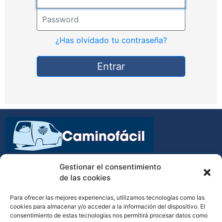
Password
¿Has olvidado tu contraseña?
Entrar
Transporte de equipajes y mochilas en el Camino de
Gestionar el consentimiento
Santiago
de las cookies
Para ofrecer las mejores experiencias, utilizamos tecnologías como las
cookies para almacenar y/o acceder a la información del dispositivo. El
consentimiento de estas tecnologías nos permitirá procesar datos como
(34) 610 798 138