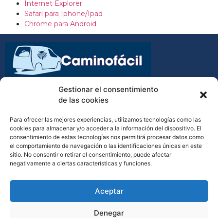
Internet Explorer
Safari para Iphone/Ipad
Chrome para Android
Transporte de equipajes y mochilas en el Camino de
Gestionar el consentimiento
Santiago
de las cookies
Para ofrecer las mejores experiencias, utilizamos tecnologías como las
cookies para almacenar y/o acceder a la información del dispositivo. El
consentimiento de estas tecnologías nos permitirá procesar datos como
(34) 610 798 138
el comportamiento de navegación o las identificaciones únicas en este
sitio. No consentir o retirar el consentimiento, puede afectar
contacto@caminofacil.net
negativamente a ciertas características y funciones.
Aceptar
Denegar