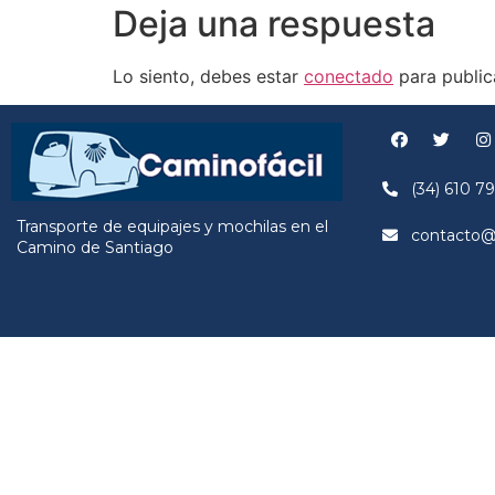
Deja una respuesta
Lo siento, debes estar
conectado
para public
(34) 610 79
Transporte de equipajes y mochilas en el
contacto@c
Camino de Santiago