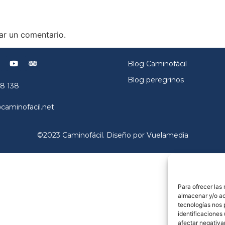
ar un comentario.
Blog Caminofácil
Blog peregrinos
8 138
aminofacil.net
©2023 Caminofácil. Diseño por Vuelamedia
Para ofrecer las
almacenar y/o ac
tecnologías nos 
identificaciones 
afectar negativa