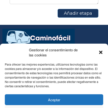
Añadir etapa
Gestionar el consentimiento de
Transporte de equipajes y mochilas en el Camino de
las cookies
Santiago
Para ofrecer las mejores experiencias, utilizamos tecnologías como las
cookies para almacenar y/o acceder a la información del dispositivo. El
consentimiento de estas tecnologías nos permitirá procesar datos como el
comportamiento de navegación o las identificaciones únicas en este sitio.
(34) 610 798 138
No consentir o retirar el consentimiento, puede afectar negativamente a
ciertas características y funciones.
contacto@caminofacil.net
Aceptar