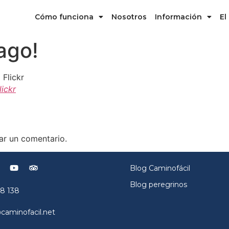
Cómo funciona
Nosotros
Información
El
iago!
lickr
ar un comentario.
Blog Caminofácil
Blog peregrinos
8 138
aminofacil.net