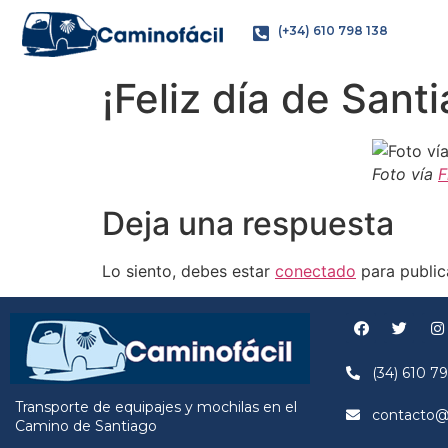
(+34) 610 798 138
¡Feliz día de Sant
Foto vía
F
Deja una respuesta
Lo siento, debes estar
conectado
para public
(34) 610 79
Transporte de equipajes y mochilas en el
contacto@c
Camino de Santiago