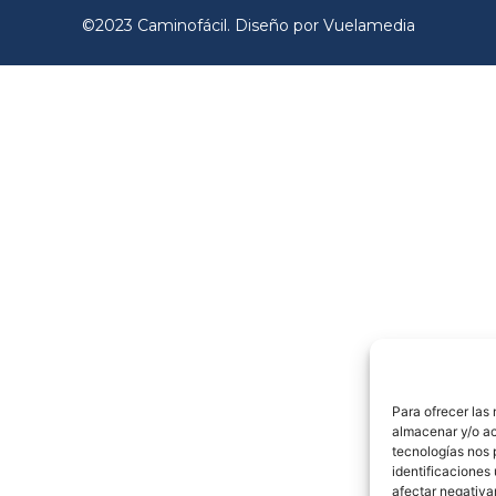
©2023 Caminofácil. Diseño por Vuelamedia
Para ofrecer las
almacenar y/o ac
tecnologías nos 
identificaciones 
afectar negativa