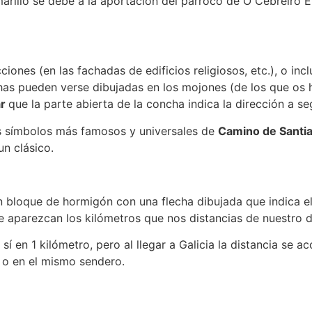
rillo se debe a la aportación del párroco de O Cebreiro El
iones (en las fachadas de edificios religiosos, etc.), o inc
chas pueden verse dibujadas en los mojones (de los que os 
ar
que la parte abierta de la concha indica la dirección a se
os símbolos más famosos y universales de
Camino de Santi
un clásico.
n un bloque de hormigón con una flecha dibujada que indica
e aparezcan los kilómetros que nos distancias de nuestro 
 en 1 kilómetro, pero al llegar a Galicia la distancia se a
 o en el mismo sendero.