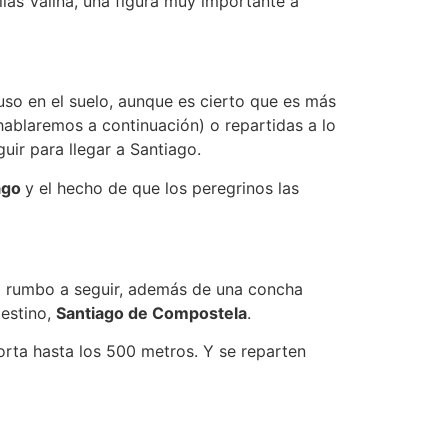
ías Valiña, una figura muy importante a
luso en el suelo, aunque es cierto que es más
hablaremos a continuación) o repartidas a lo
guir para llegar a Santiago.
ago
y el hecho de que los peregrinos las
 el rumbo a seguir, además de una concha
destino,
Santiago de Compostela
.
corta hasta los 500 metros. Y se reparten