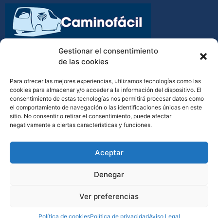
Transporte de equipajes y mochilas en el Camino de
Gestionar el consentimiento
Santiago
de las cookies
Para ofrecer las mejores experiencias, utilizamos tecnologías como las
cookies para almacenar y/o acceder a la información del dispositivo. El
consentimiento de estas tecnologías nos permitirá procesar datos como
(34) 610 798 138
el comportamiento de navegación o las identificaciones únicas en este
sitio. No consentir o retirar el consentimiento, puede afectar
contacto@caminofacil.net
negativamente a ciertas características y funciones.
Aceptar
Denegar
Ver preferencias
©2023 Caminofácil. Diseño por Vuelamedia
Política de cookies
Política de privacidad
Aviso Legal